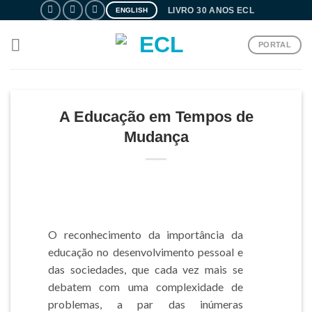
Skip
LIVRO 30 ANOS ECL
ENGLISH
to
content
PORTAL
A Educação em Tempos de
Mudança
O reconhecimento da importância da
educação no desenvolvimento pessoal e
das sociedades, que cada vez mais se
debatem com uma complexidade de
problemas, a par das inúmeras