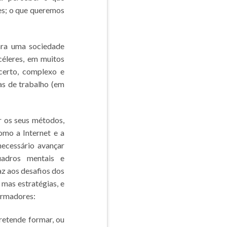
es; o que queremos
ara uma sociedade
céleres, em muitos
certo, complexo e
as de trabalho (em
ar os seus métodos,
como a Internet e a
 necessário avançar
adros mentais e
z aos desafios dos
mas estratégias, e
ormadores:
retende formar, ou