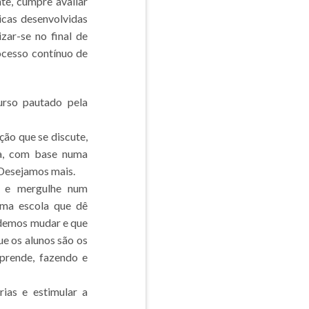
te, cumpre avaliar
cas desenvolvidas
zar-se no final de
ocesso contínuo de
rso pautado pela
ão que se discute,
ia, com base numa
Desejamos mais.
e e mergulhe num
Uma escola que dê
demos mudar e que
e os alunos são os
aprende, fazendo e
ias e estimular a