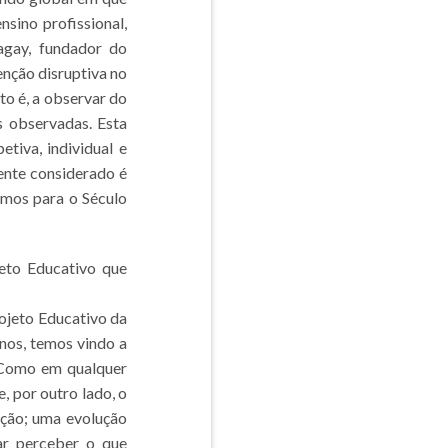
nsino profissional,
agay, fundador do
enção disruptiva no
to é, a observar do
s observadas. Esta
tiva, individual e
ente considerado é
emos para o Século
jeto Educativo que
rojeto Educativo da
nos, temos vindo a
. Como em qualquer
, por outro lado, o
ução; uma evolução
ar perceber o que