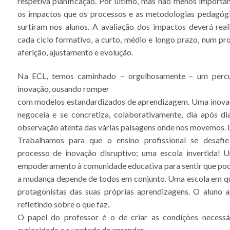
respetiva planificação. Por último, mas não menos importan
os impactos que os processos e as metodologias pedagógi
surtiram nos alunos. A avaliação dos impactos deverá reali
cada ciclo formativo, a curto, médio e longo prazo, num pr
aferição, ajustamento e evolução.
Na ECL, temos caminhado – orgulhosamente – um percu
inovação, ousando romper
com modelos estandardizados de aprendizagem. Uma inovaç
negoceia e se concretiza, colaborativamente, dia após d
observação atenta das várias paisagens onde nos movemos. 
Trabalhamos para que o ensino profissional se desafi
processo de inovação disruptivo; uma escola invertida! 
empoderamento à comunidade educativa para sentir que po
a mudança depende de todos em conjunto. Uma escola em qu
protagonistas das suas próprias aprendizagens. O aluno 
refletindo sobre o que faz.
O papel do professor é o de criar as condições necessár
curiosidade e a vontade de aprender.