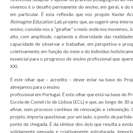
vivemos é o desafio permanente do ensino, em geral, e do e
em particular. É esta reflexão que nos propõe Xavier Ar
Reimagine Education Lab
, projeto que, ao sugerir uma interv
ensino, convida-nos a “girafiar” o meio onde nos movemos, is
alto, com amplitude, captando a diversidade das realidade
capacidade de observar e trabalhar, em perspetiva e prospe
coletivamente, em função do meio e do indivíduo holisticam
essencial para o progresso do ensino profissional que quer
XXI.
É este olhar que – acredito – dever estar na base do Pro
almejamos para o ensino
profissional em Portugal. É este olhar que está na base do P
Escola de Comércio de Lisboa (ECL) e que, ao longo de 30 a
afinar, num processo contínuo de renovação e reinvenção
projeto, importa questionar, por um lado, o ponto de partida e
ponto de chegada. É da síntese dos dois que resulta a evol
solidamente pensada e criativamente estruturada. Import