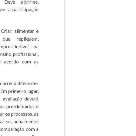
. Deve abrir-se,
var a participação
 Criar, alimentar e
 que repliquem,
prescindíveis na
sino profissional,
de acordo com as
ocorrer a diferentes
Em primeiro lugar,
a avaliação deverá
ios pré-definidos e
ar os processos, as
ar-se, anualmente,
a comparação com a