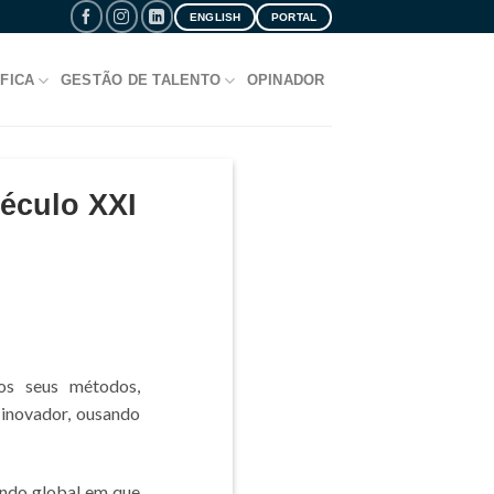
ENGLISH
PORTAL
FICA
GESTÃO DE TALENTO
OPINADOR
Século XXI
 os seus métodos,
 inovador, ousando
undo global em que