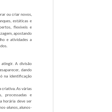
erar ou criar novos,
nques, estáticas e
rtos, flexíveis e
dizagem, apostando
ho e atividades a
dos.
atingir. A divisão
esaparecer, dando
ó na identificação
riativa. As várias
s, processadas e
a horária deve ser
nos-alunos, alunos-