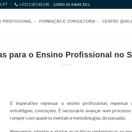
A.PT
+351 218 540 240
LIVRO 30 ANOS ECL
 PROFISSIONAL
FORMAÇÃO E CONSULTORIA
CENTRO QUALI
as para o Ensino Profissional no 
É imperativo repensar o ensino profissional, repensar
estratégias, conceções. É necessário avançar num processo
romper com quadros mentais e metodologias do passado.
Reinventar, adaptar e ajustar as práticas pedagógicas ao m