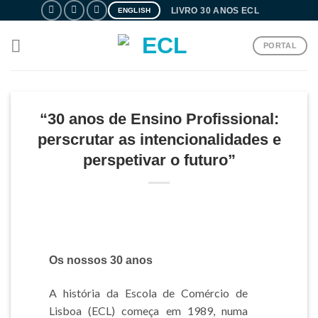
Skip
LIVRO 30 ANOS ECL
ENGLISH
to
content
PORTAL
“30 anos de Ensino Profissional:
perscrutar as intencionalidades e
perspetivar o futuro”
Os nossos 30 anos
A história da Escola de Comércio de
Lisboa (ECL) começa em 1989, numa