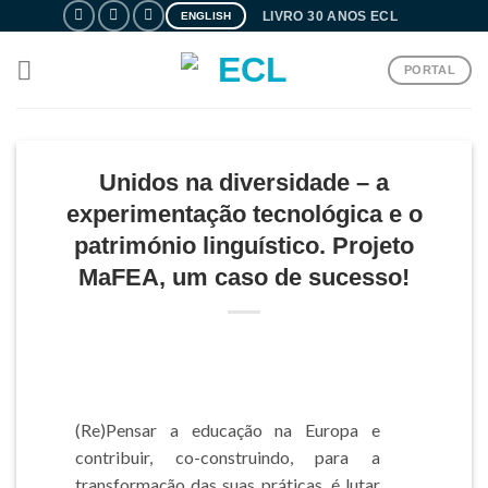
Skip
LIVRO 30 ANOS ECL
ENGLISH
to
content
PORTAL
Unidos na diversidade – a
experimentação tecnológica e o
património linguístico. Projeto
MaFEA, um caso de sucesso!
(Re)Pensar a educação na Europa e
contribuir, co-construindo, para a
transformação das suas práticas, é lutar