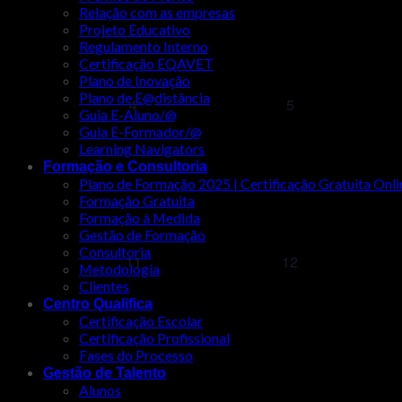
Relação com as empresas
Projeto Educativo
Regulamento Interno
Certificação EQAVET
Plano de Inovação
Plano de E@distância
0
0
4
5
Guia E-Aluno/@
eventos,
eventos,
Guia E-Formador/@
Learning Navigators
Formação e Consultoria
Plano de Formação 2025 | Certificação Gratuita Onli
Formação Gratuita
Formação à Medida
Gestão de Formação
Consultoria
0
0
11
12
Metodologia
eventos,
eventos,
Clientes
Centro Qualifica
Certificação Escolar
Certificação Profissional
Fases do Processo
Gestão de Talento
Alunos