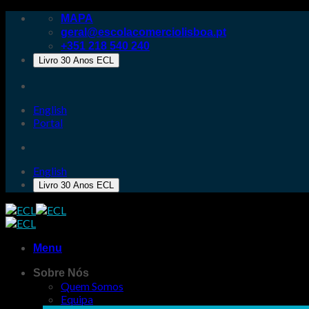
Skip
MAPA
to
geral@escolacomerciolisboa.pt
content
+351 218 540 240
Livro 30 Anos ECL
English
Portal
English
Livro 30 Anos ECL
Menu
Sobre Nós
Quem Somos
Equipa