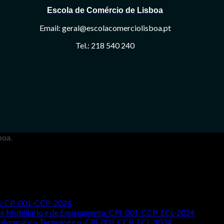
Escola de Comércio de Lisboa
Email: geral@escolacomerciolisboa.pt
Tel.: 218 540 240
boa.
ada: CP-001-CCP-2024
o de Mobiliário e de Equipamento: CPI_001_CCP_ECL-2024
 Informático Tecnológico: CPI_002_CCP_ECL_2024