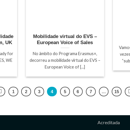
lidade
Mobilidade virtual do EVS –
m, UK
European Voice of Sales
Vamos
ady for
No âmbito do Programa Erasmus+,
vezes
YES, WE
decorreu a mobilidade virtual do EVS –
“sub
European Voice of [...]
1
2
3
4
5
6
7
…
15
Acreditada