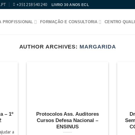
.PT
+351 218 540 240
LIVRO 30 ANOS ECL
 PROFISSIONAL
FORMAÇÃO E CONSULTORIA
CENTRO QUALI
AUTHOR ARCHIVES:
MARGARIDA
a – 1º
Protocolos Ass. Auditores
Dr
2
Cursos Defesa Nacional –
Sem
ENSINUS
C
ajudar a