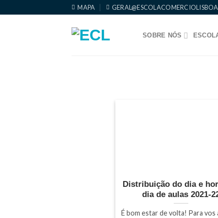
Skip
MAPA
GERAL@ESCOLACOMERCIOLISBOA
to
content
SOBRE NÓS
ESCOLA
Distribuição do dia e hor
dia de aulas 2021-2
É bom estar de volta! Para vos 