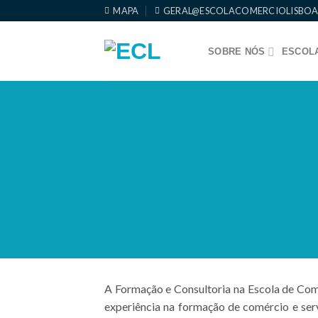
Skip
MAPA
GERAL@ESCOLACOMERCIOLISBOA
to
content
SOBRE NÓS
ESCOLA
A Formação e Consultoria na Escola de Com
experiência na formação de comércio e serv