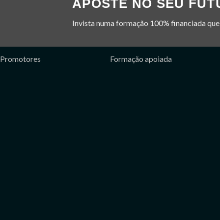
APOSTE NO SEU FUT
Invista numa formação 100% financiada que 
Promotores
Formação apoiada