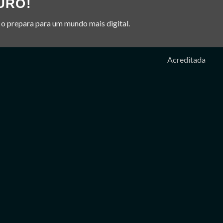
URO!
o prepara para um mundo mais digital.
Acreditada