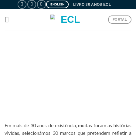
Skip
LIVRO 30 ANOS ECL
ENGLISH
to
content
PORTAL
 A CRIAR
Em mais de 30 anos de existência, muitas foram as histórias
vividas, selecionámos 30 marcos que pretendem refletir a