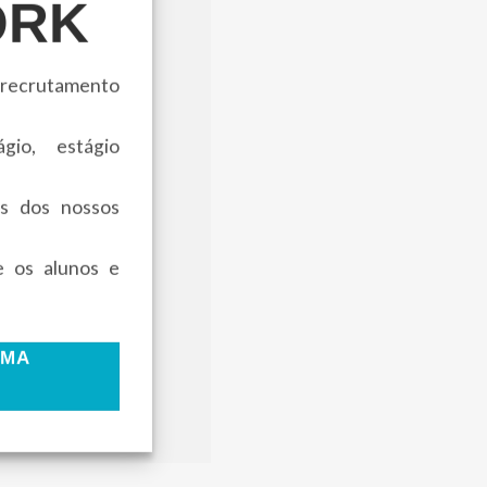
ORK
 recrutamento
io, estágio
is dos nossos
e os alunos e
RMA