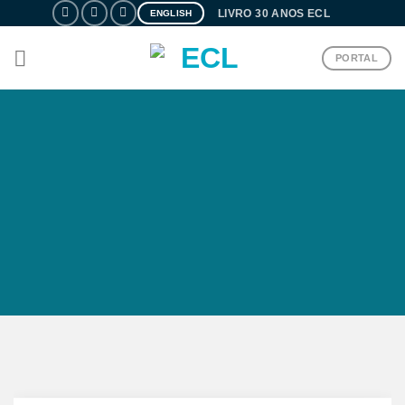
Skip
LIVRO 30 ANOS ECL
ENGLISH
to
content
PORTAL
ENTO
DO!