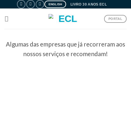
Skip
LIVRO 30 ANOS ECL
ENGLISH
to
content
PORTAL
Algumas das empresas que já recorreram aos
nossos serviços e recomendam!