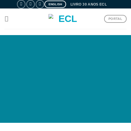
Skip
LIVRO 30 ANOS ECL
ENGLISH
to
content
PORTAL
S E