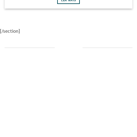
LER MAIS
[/section]
VÍDEOS
NUNO FIGUEIREDO –
PEDRO GUERRA – ANTIGO
ANTIGO ALUNO DO CURSO
ALUNO DO CURSO DE
PROFISSIONAL DE TÉCNICO
TÉCNICO DE VENDAS