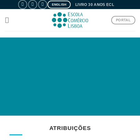
Skip
LIVRO 30 ANOS ECL
ENGLISH
to
content
PORTAL
EIA O
ATRIBUIÇÕES