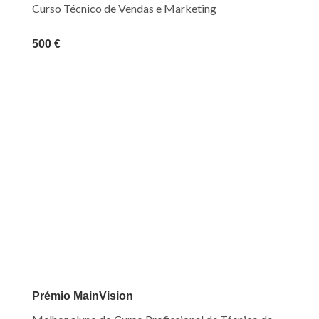
Curso
T
é
cnico
de
V
endas e
M
arketing
500 €
Prémio MainVision