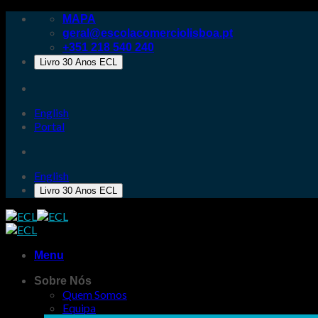
Skip
MAPA
to
geral@escolacomerciolisboa.pt
content
+351 218 540 240
Livro 30 Anos ECL
English
Portal
English
Livro 30 Anos ECL
Menu
Sobre Nós
Quem Somos
Equipa