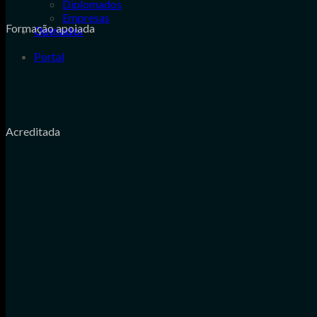
Diplomados
Empresas
Formação apoiada
Opinador
Portal
Acreditada