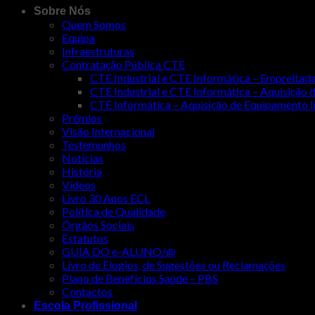
Sobre Nós
Quem Somos
Equipa
Infraestruturas
Contratação Pública CTE
CTE Industrial e CTE Informática – Empreit
CTE Industrial e CTE Informática – Aquisiçã
CTE Informática – Aquisição de Equipamento
Prémios
Visão Internacional
Testemunhos
Notícias
História
Vídeos
Livro 30 Anos ECL
Política de Qualidade
Órgãos Sociais
Estatutos
GUIA DO e-ALUNO/@
Livro de Elogios, de Sugestões ou Reclamações
Plano de Benefícios Saúde – PBS
Contactos
Escola Profissional