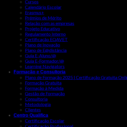
Cursos
Calendário Escolar
Erasmus+
Prémios de Mérito
Relação com as empresas
Projeto Educativo
Regulamento Interno
Certificação EQAVET
Plano de Inovação
Plano de E@distância
Guia E-Aluno/@
Guia E-Formador/@
Learning Navigators
Formação e Consultoria
Plano de Formação 2025 | Certificação Gratuita Onli
Formação Gratuita
Formação à Medida
Gestão de Formação
Consultoria
Metodologia
Clientes
Centro Qualifica
Certificação Escolar
Certificação Profissional