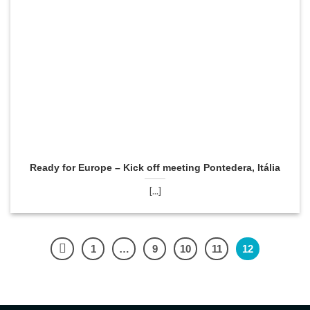
Ready for Europe – Kick off meeting Pontedera, Itália
[...]
1
…
9
10
11
12