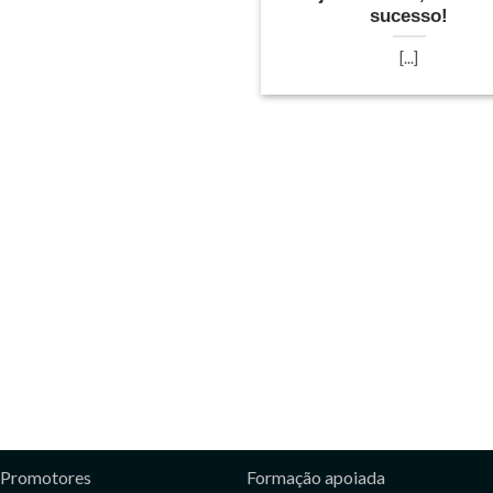
sucesso!
[...]
Promotores
Formação apoiada