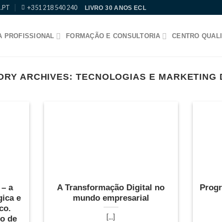
.PT
+351 218 540 240
LIVRO 30 ANOS ECL
 PROFISSIONAL
FORMAÇÃO E CONSULTORIA
CENTRO QUALI
ORY ARCHIVES:
TECNOLOGIAS E MARKETING 
 – a
A Transformação Digital no
Progr
gica e
mundo empresarial
co.
[...]
o de