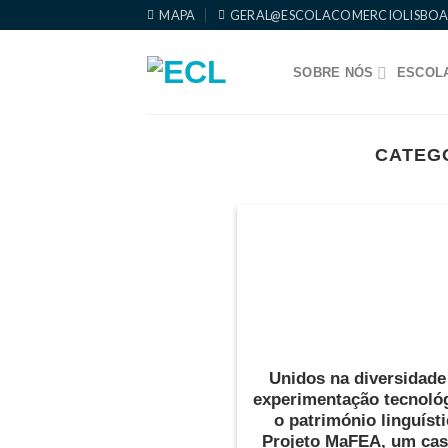
Skip
MAPA
GERAL@ESCOLACOMERCIOLISBOA
to
content
SOBRE NÓS
ESCOLA
CATEG
Unidos na diversidade
experimentação tecnoló
o património linguísti
Projeto MaFEA, um cas