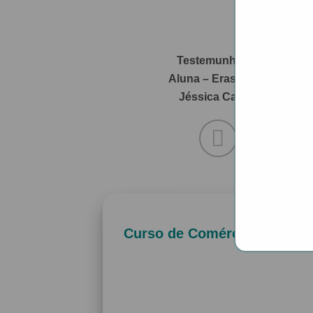
Testemunho Ex
Aluna – Erasmus –
Jéssica Cabral
Curso de
Comércio