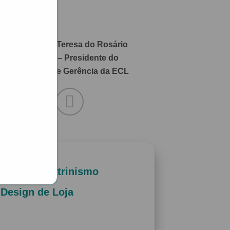
Mensagem Teresa do Rosário
Damásio – Presidente do
Conselho de Gerência da ECL
Curso de Vitrinismo
Design de
Loja