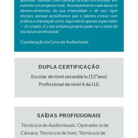
aprender fazendo: com câmaras na mão, em estúdio, em
exterior, em projetos reais. Acompanhamos cada aluno no
desenvolvimento da sua criatividade e do seu rigor
técnico, porque acreditamos que o talento cresce com
prática e orientação certa. Aqui não és apenas espectador
— és criador. E o teu próximo projeto pode ser o início do
teu futuro profissional.”
Coordenação do Curso de Audiovisuais
DUPLA CERTIFICAÇÃO
Escolar de nível secundário (12ºano)
Profissional de nível 4 da U.E.
SAÍDAS PROFISSIONAIS
Técnico/a de Audiovisuais; Operador/a de
Câmara; Técnico/a de Som; Técnico/a de