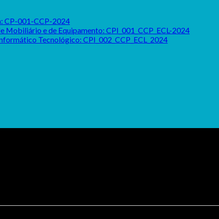
ada: CP-001-CCP-2024
o de Mobiliário e de Equipamento: CPI_001_CCP_ECL-2024
 Informático Tecnológico: CPI_002_CCP_ECL_2024