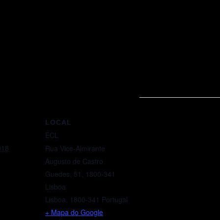
LOCAL
ECL
018
Rua Vice-Almirante
Augusto de Castro
Guedes, 51, 1800-341
Lisboa
Lisboa
,
1800-341
Portugal
+ Mapa do Google