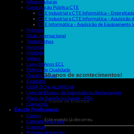
Infraestruturas
Contratação Pública CTE
CTE Industrial e CTE Informática – Empreit
CTE Industrial e CTE Informática – Aquisiçã
CTE Informática – Aquisição de Equipamento
Prémios
Visão Internacional
Testemunhos
Notícias
História
Vídeos
Livro 30 Anos ECL
Política de Qualidade
30 anos de acontecimentos!
Órgãos Sociais
Estatutos
GUIA DO e-ALUNO/@
Livro de Elogios, de Sugestões ou Reclamações
Plano de Benefícios Saúde – PBS
« Todos os Eventos
Contactos
Escola Profissional
Cursos
Este evento já decorreu.
Calendário Escolar
Erasmus+
Prémios de Mérito