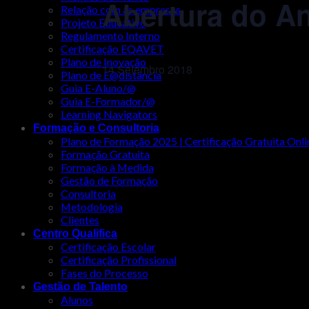
Abertura do An
Relação com as empresas
Projeto Educativo
Regulamento Interno
Certificação EQAVET
Plano de Inovação
14 Setembro 2018
Plano de E@distância
Guia E-Aluno/@
Guia E-Formador/@
Learning Navigators
Formação e Consultoria
Plano de Formação 2025 | Certificação Gratuita Onli
Formação Gratuita
Formação à Medida
Gestão de Formação
Consultoria
Metodologia
Clientes
Centro Qualifica
Certificação Escolar
Certificação Profissional
Fases do Processo
Gestão de Talento
Alunos