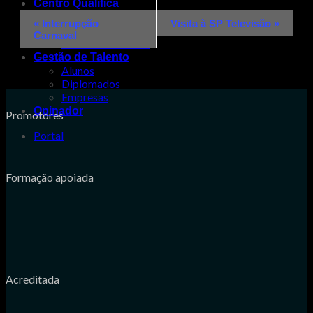
Centro Qualifica
Navegação
Certificação Escolar
«
Interrupção
Visita à SP Televisão
»
Certificação Profissional
do
Carnaval
Fases do Processo
Evento
Gestão de Talento
Alunos
Diplomados
Empresas
Opinador
Promotores
Portal
Formação apoiada
Acreditada