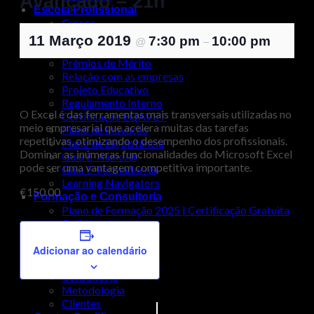
Avançado – 21h
Escola Profissional
Cursos
Calendário Escolar
11 Março 2019
7:30 pm
10:00 pm
@
–
Erasmus+
Prémios de Mérito
Relação com as empresas
Projeto Educativo
Regulamento Interno
O Excel é das ferramentas mais transversais utilizadas no
Certificação EQAVET
meio empresarial que acelera muitas das tarefas
Plano de Inovação
repetitivas, otimizando o desempenho dos profissionais.
Plano de E@distância
Dominar as inúmeras funcionalidades do Microsoft Excel
Guia E-Aluno/@
pode ser uma vantagem competitiva importante.
Guia E-Formador/@
Learning Navigators
€150.00
Formação e Consultoria
Plano de Formação 2025 | Certificação Gratuita
Online
Formação Gratuita
Adicionar ao calendário
Formação à Medida
Gestão de Formação
Consultoria
Metodologia
Clientes