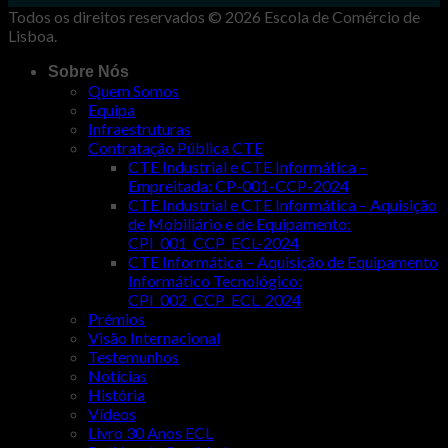
Todos os direitos reservados © 2026 Escola de Comércio de
Lisboa.
Sobre Nós
Quem Somos
Equipa
Infraestruturas
Contratação Pública CTE
CTE Industrial e CTE Informática –
Empreitada: CP-001-CCP-2024
CTE Industrial e CTE Informática – Aquisição
de Mobiliário e de Equipamento:
CPI_001_CCP_ECL-2024
CTE Informática – Aquisição de Equipamento
Informático Tecnológico:
CPI_002_CCP_ECL_2024
Prémios
Visão Internacional
Testemunhos
Notícias
História
Vídeos
Livro 30 Anos ECL