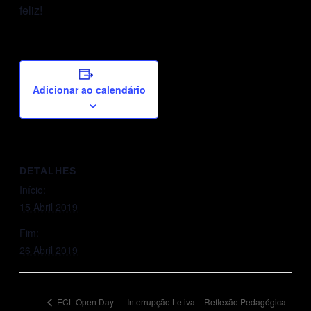
feliz!
Adicionar ao calendário
DETALHES
Início:
15 Abril 2019
Fim:
26 Abril 2019
Interrupção Letiva – Reflexão Pedagógica
ECL Open Day