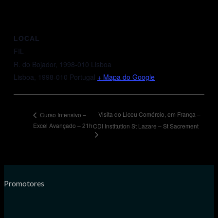
LOCAL
FIL
R. do Bojador, 1998-010 Lisboa
Lisboa
,
1998-010
Portugal
+ Mapa do Google
Visita do Liceu Comércio, em França –
Curso Intensivo –
Excel Avançado – 21h
CDI Institution St Lazare – St Sacrement
Promotores