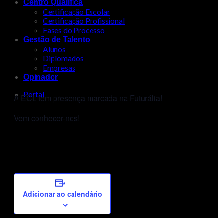
Centro Qualifica
Certificação Escolar
Certificação Profissional
Fases do Processo
Gestão de Talento
Alunos
Diplomados
Empresas
Opinador
Portal
A ECL tem presença marcada na Futurália!
Vem conhecer-nos!
Adicionar ao calendário