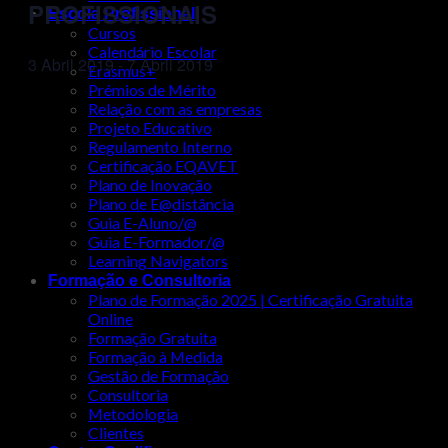
PROFISSIONAIS
Escola Profissional
Cursos
Calendário Escolar
3 Abril 2019
-
7 Abril 2019
Erasmus+
Prémios de Mérito
Relação com as empresas
Projeto Educativo
Regulamento Interno
Certificação EQAVET
Plano de Inovação
Plano de E@distância
Guia E-Aluno/@
Guia E-Formador/@
Learning Navigators
Formação e Consultoria
Plano de Formação 2025 | Certificação Gratuita
Online
Formação Gratuita
Formação à Medida
Gestão de Formação
Consultoria
Metodologia
Clientes