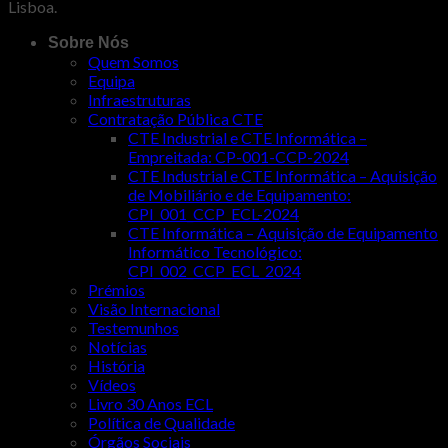
Lisboa.
Sobre Nós
Quem Somos
Equipa
Infraestruturas
Contratação Pública CTE
CTE Industrial e CTE Informática –
Empreitada: CP-001-CCP-2024
CTE Industrial e CTE Informática – Aquisição
de Mobiliário e de Equipamento:
CPI_001_CCP_ECL-2024
CTE Informática – Aquisição de Equipamento
Informático Tecnológico:
CPI_002_CCP_ECL_2024
Prémios
Visão Internacional
Testemunhos
Notícias
História
Vídeos
Livro 30 Anos ECL
Política de Qualidade
Órgãos Sociais