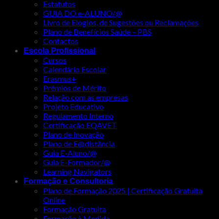
Estatutos
GUIA DO e-ALUNO/@
Livro de Elogios, de Sugestões ou Reclamações
Plano de Benefícios Saúde – PBS
Contactos
Escola Profissional
Cursos
Calendário Escolar
Erasmus+
Prémios de Mérito
Relação com as empresas
Projeto Educativo
Regulamento Interno
Certificação EQAVET
Plano de Inovação
Plano de E@distância
Guia E-Aluno/@
Guia E-Formador/@
Learning Navigators
Formação e Consultoria
Plano de Formação 2025 | Certificação Gratuita
Online
Formação Gratuita
Formação à Medida