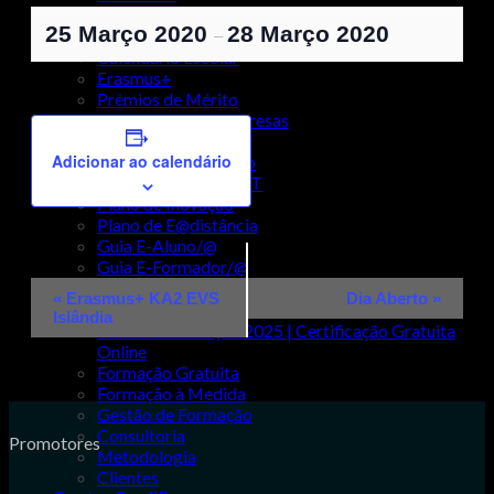
Escola Profissional
25 Março 2020
28 Março 2020
Cursos
–
Calendário Escolar
Erasmus+
Prémios de Mérito
Relação com as empresas
Projeto Educativo
Adicionar ao calendário
Regulamento Interno
Certificação EQAVET
Plano de Inovação
Plano de E@distância
Guia E-Aluno/@
Guia E-Formador/@
Navegação
Learning Navigators
«
Erasmus+ KA2 EVS
Dia Aberto
»
Formação e Consultoria
do
Islândia
Plano de Formação 2025 | Certificação Gratuita
Evento
Online
Formação Gratuita
Formação à Medida
Gestão de Formação
Consultoria
Promotores
Metodologia
Clientes