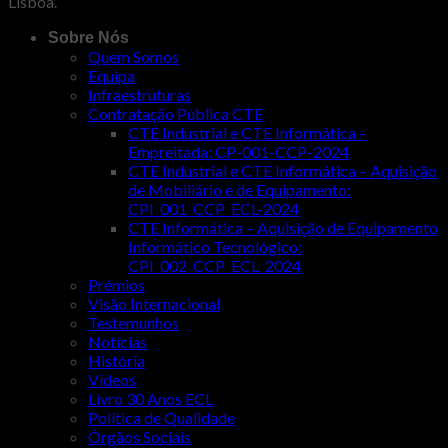
Lisboa.
Sobre Nós
Quem Somos
Equipa
Infraestruturas
Contratação Pública CTE
CTE Industrial e CTE Informática –
Empreitada: CP-001-CCP-2024
CTE Industrial e CTE Informática – Aquisição
de Mobiliário e de Equipamento:
CPI_001_CCP_ECL-2024
CTE Informática – Aquisição de Equipamento
Informático Tecnológico:
CPI_002_CCP_ECL_2024
Prémios
Visão Internacional
Testemunhos
Notícias
História
Vídeos
Livro 30 Anos ECL
Política de Qualidade
Órgãos Sociais