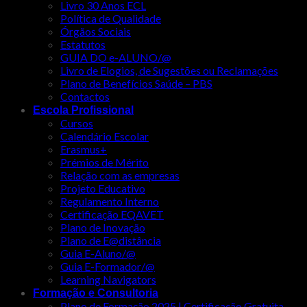
Livro 30 Anos ECL
Política de Qualidade
Órgãos Sociais
Estatutos
GUIA DO e-ALUNO/@
Livro de Elogios, de Sugestões ou Reclamações
Plano de Benefícios Saúde – PBS
Contactos
Escola Profissional
Cursos
Calendário Escolar
Erasmus+
Prémios de Mérito
Relação com as empresas
Projeto Educativo
Regulamento Interno
Certificação EQAVET
Plano de Inovação
Plano de E@distância
Guia E-Aluno/@
Guia E-Formador/@
Learning Navigators
Formação e Consultoria
Plano de Formação 2025 | Certificação Gratuita