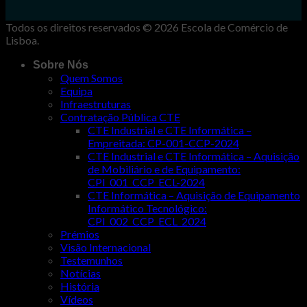
Todos os direitos reservados © 2026 Escola de Comércio de
Lisboa.
Sobre Nós
Quem Somos
Equipa
Infraestruturas
Contratação Pública CTE
CTE Industrial e CTE Informática –
Empreitada: CP-001-CCP-2024
CTE Industrial e CTE Informática – Aquisição
de Mobiliário e de Equipamento:
CPI_001_CCP_ECL-2024
CTE Informática – Aquisição de Equipamento
Informático Tecnológico:
CPI_002_CCP_ECL_2024
Prémios
Visão Internacional
Testemunhos
Notícias
História
Vídeos