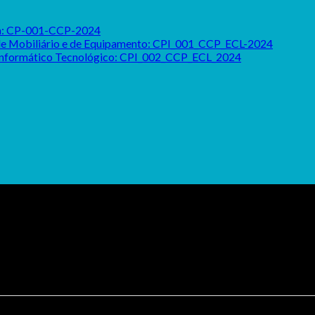
ada: CP-001-CCP-2024
o de Mobiliário e de Equipamento: CPI_001_CCP_ECL-2024
 Informático Tecnológico: CPI_002_CCP_ECL_2024