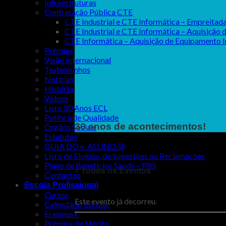
Infraestruturas
Contratação Pública CTE
CTE Industrial e CTE Informática – Empreit
CTE Industrial e CTE Informática – Aquisiçã
CTE Informática – Aquisição de Equipamento
Prémios
Visão Internacional
Testemunhos
Notícias
História
Vídeos
Livro 30 Anos ECL
Política de Qualidade
30 anos de acontecimentos!
Órgãos Sociais
Estatutos
GUIA DO e-ALUNO/@
Livro de Elogios, de Sugestões ou Reclamações
Plano de Benefícios Saúde – PBS
« Todos os Eventos
Contactos
Escola Profissional
Cursos
Este evento já decorreu.
Calendário Escolar
Erasmus+
Prémios de Mérito