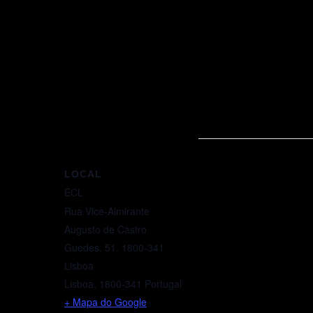
LOCAL
ECL
Rua Vice-Almirante
Augusto de Castro
Guedes, 51, 1800-341
Lisboa
Lisboa
,
1800-341
Portugal
+ Mapa do Google