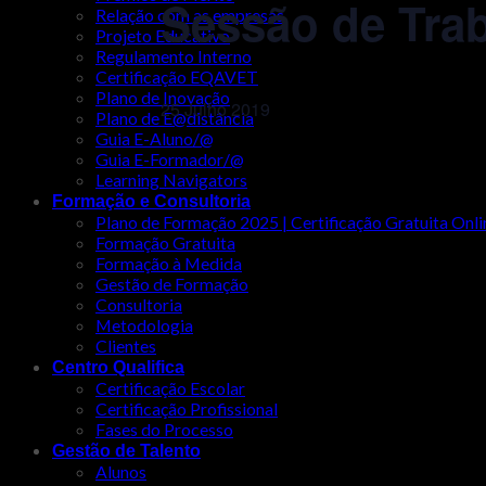
Sessão de Trab
Relação com as empresas
Projeto Educativo
Regulamento Interno
Certificação EQAVET
Plano de Inovação
25 Julho 2019
Plano de E@distância
Guia E-Aluno/@
Guia E-Formador/@
Learning Navigators
Formação e Consultoria
Plano de Formação 2025 | Certificação Gratuita Onli
Formação Gratuita
Formação à Medida
Gestão de Formação
Consultoria
Metodologia
Clientes
Centro Qualifica
Certificação Escolar
Certificação Profissional
Fases do Processo
Gestão de Talento
Alunos