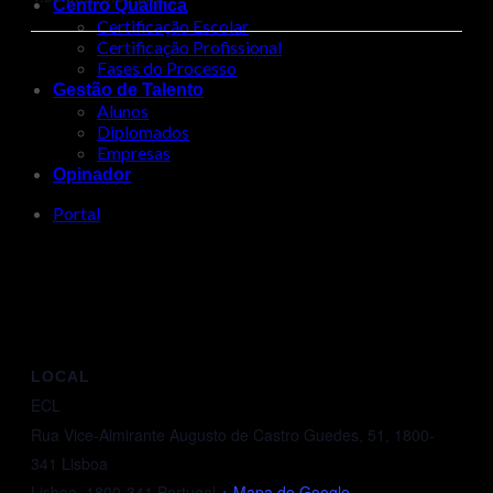
Centro Qualifica
Certificação Escolar
Certificação Profissional
Fases do Processo
Gestão de Talento
Alunos
Diplomados
Empresas
Opinador
Portal
LOCAL
ECL
Rua Vice-Almirante Augusto de Castro Guedes, 51, 1800-
341 Lisboa
Lisboa
,
1800-341
Portugal
+ Mapa do Google