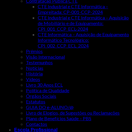
Contratação Pública CTE
CTE Industrial e CTE Informática –
Empreitada: CP-001-CCP-2024
CTE Industrial e CTE Informática – Aquisição
de Mobiliário e de Equipamento:
CPI_001_CCP_ECL-2024
CTE Informática – Aquisição de Equipamento
Informático Tecnológico:
CPI_002_CCP_ECL_2024
Prémios
Visão Internacional
Testemunhos
Notícias
História
Vídeos
Livro 30 Anos ECL
Política de Qualidade
Órgãos Sociais
Estatutos
GUIA DO e-ALUNO/@
Livro de Elogios, de Sugestões ou Reclamações
Plano de Benefícios Saúde – PBS
Contactos
Escola Profissional