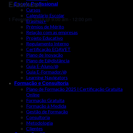
Erasmus+
Escola Profissional
Cursos
Calendário Escolar
1 Fevereiro 2019 @ 9:00 am
-
12:00 pm
Erasmus+
Prémios de Mérito
Relação com as empresas
Projeto Educativo
Regulamento Interno
Certificação EQAVET
Plano de Inovação
Plano de E@distância
Guia E-Aluno/@
Guia E-Formador/@
Learning Navigators
Formação e Consultoria
Plano de Formação 2025 | Certificação Gratuita
Online
Formação Gratuita
Formação à Medida
Gestão de Formação
Consultoria
Metodologia
Clientes