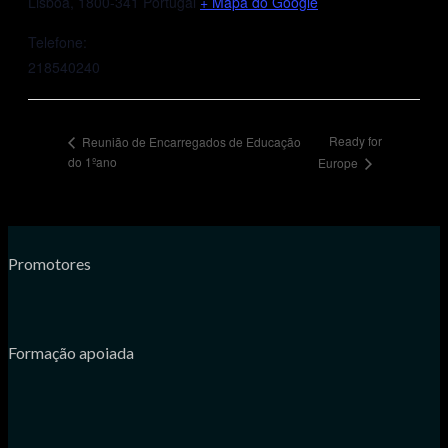
Lisboa
,
1800-341
Portugal
+ Mapa do Google
Telefone:
218540240
Ready for
Reunião de Encarregados de Educação
do 1ºano
Europe
Promotores
Formação apoiada