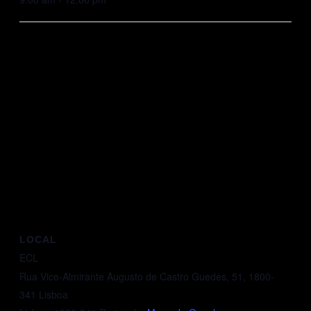
LOCAL
ECL
Rua Vice-Almirante Augusto de Castro Guedes, 51, 1800-
341 Lisboa