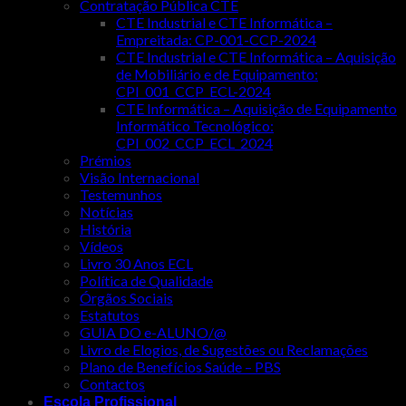
Contratação Pública CTE
CTE Industrial e CTE Informática –
Empreitada: CP-001-CCP-2024
CTE Industrial e CTE Informática – Aquisição
de Mobiliário e de Equipamento:
CPI_001_CCP_ECL-2024
CTE Informática – Aquisição de Equipamento
Informático Tecnológico:
CPI_002_CCP_ECL_2024
Prémios
Visão Internacional
Testemunhos
Notícias
História
Vídeos
Livro 30 Anos ECL
Política de Qualidade
Órgãos Sociais
Estatutos
GUIA DO e-ALUNO/@
Livro de Elogios, de Sugestões ou Reclamações
Plano de Benefícios Saúde – PBS
Contactos
Escola Profissional