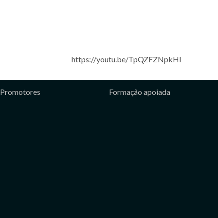
https://youtu.be/TpQZFZNpkHI
Promotores
Formação apoiada