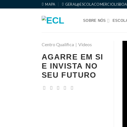
Skip
MAPA
GERAL@ESCOLACOMERCIOLISBOA
to
content
SOBRE NÓS
ESCOLA
Centro Qualifica
|
Videos
AGARRE EM SI
E INVISTA NO
SEU FUTURO