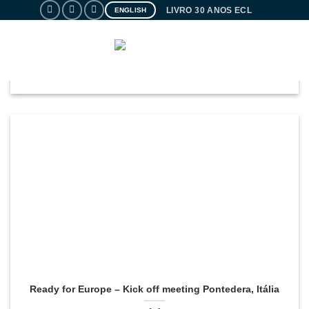
Skip
LIVRO 30 ANOS ECL
ENGLISH
to
Filmagens – Erasmus+ KA2 ASTEL
content
PORTAL
A ECL esteve em modo de filmagens para o Projeto Erasmus+ KA2
ASTEL sobre a [...]
Ready for Europe – Kick off meeting Pontedera, Itália