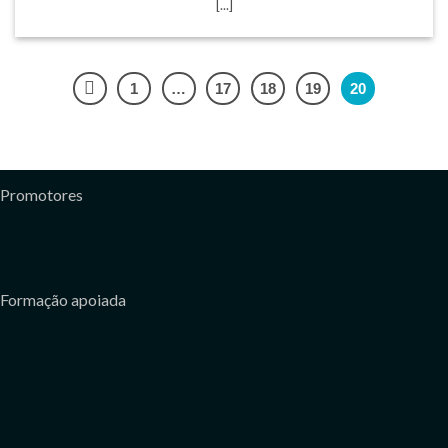
[...]
1
…
17
18
19
20
Promotores
Formação apoiada