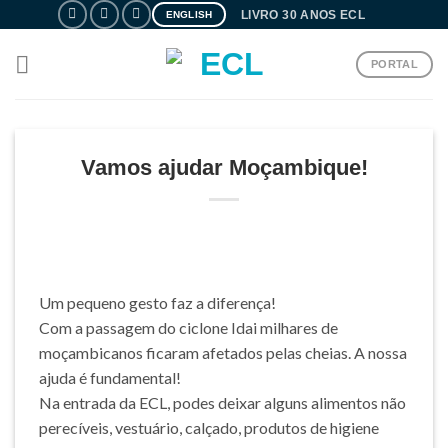
Skip
LIVRO 30 ANOS ECL
ENGLISH
to
content
PORTAL
Vamos ajudar Moçambique!
Um pequeno gesto faz a diferença!
Com a passagem do ciclone Idai milhares de
moçambicanos ficaram afetados pelas cheias. A nossa
ajuda é fundamental!
Na entrada da ECL, podes deixar alguns alimentos não
perecíveis, vestuário, calçado, produtos de higiene