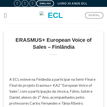
Skip
LIVRO 30 ANOS ECL
ENGLISH
to
content
PORTAL
ERASMUS+ European Voice of
Sales – Finlândia
A ECL esteve na Finlândia a participar na Semi-Final e
Final do projeto Erasmus+ KA2 “European Voice of
Sales”, com a participação da Jéssica, Fábio, Sabin e
Daniel, alunos do 2º Ano, acompanhados pelos
professores Carlos Fernandes e Tânia Ribeiro.