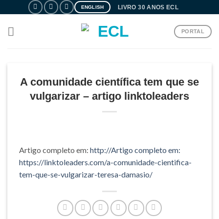
Skip
LIVRO 30 ANOS ECL
ENGLISH
to
content
PORTAL
A comunidade científica tem que se
vulgarizar – artigo linktoleaders
Artigo completo em:
http://Artigo completo em:
https://linktoleaders.com/a-comunidade-cientifica-
tem-que-se-vulgarizar-teresa-damasio/