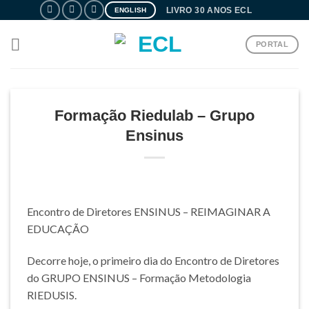
Skip
LIVRO 30 ANOS ECL
ENGLISH
to
content
PORTAL
Formação Riedulab – Grupo
Ensinus
Encontro de Diretores ENSINUS – REIMAGINAR A
EDUCAÇÃO
Decorre hoje, o primeiro dia do Encontro de Diretores
do GRUPO ENSINUS – Formação Metodologia
RIEDUSIS.