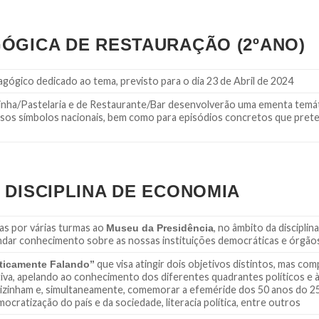
ÓGICA DE RESTAURAÇÃO (2ºANO)
gógico dedicado ao tema, previsto para o dia 23 de Abril de 2024
inha/Pastelaria e de Restaurante/Bar desenvolverão uma ementa temát
sos símbolos nacionais, bem como para episódios concretos que pre
 DISCIPLINA DE ECONOMIA
as por várias turmas ao
, no âmbito da discipli
Museu da Presidência
dar conhecimento sobre as nossas instituições democráticas e órgão
que visa atingir dois objetivos distintos, mas co
iticamente Falando”
tiva, apelando ao conhecimento dos diferentes quadrantes políticos e à
avizinham e, simultaneamente, comemorar a efeméride dos 50 anos do 25 
ocratização do país e da sociedade, literacia política, entre outros