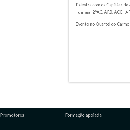
Palestra com os Capitães de 
2°AC, ARB, AOE , AR
Turmas:
Evento no Quartel do Carmo no
Promotores
Formação apoiada