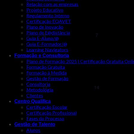
Relação com as empresas
Projeto Educativo
Regulamento Interno
Certificação EQAVET
Plano de Inovação
Plano de E@distância
0
0
6
7
Guia E-Aluno/@
eventos,
eventos,
Guia E-Formador/@
Learning Navigators
Formação e Consultoria
Plano de Formação 2025 | Certificação Gratuita Onli
Formação Gratuita
Formação à Medida
Gestão de Formação
Consultoria
0
0
13
14
Metodologia
eventos,
eventos,
Clientes
Centro Qualifica
Certificação Escolar
Certificação Profissional
Fases do Processo
Gestão de Talento
Alunos