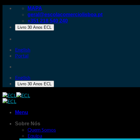
Skip
MAPA
to
geral@escolacomerciolisboa.pt
content
+351 218 540 240
Livro 30 Anos ECL
English
Portal
English
Livro 30 Anos ECL
Menu
Sobre Nós
Quem Somos
Equipa