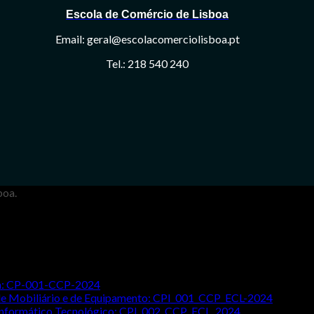
Escola de Comércio de Lisboa
Email: geral@escolacomerciolisboa.pt
Tel.: 218 540 240
boa.
ada: CP-001-CCP-2024
o de Mobiliário e de Equipamento: CPI_001_CCP_ECL-2024
 Informático Tecnológico: CPI_002_CCP_ECL_2024