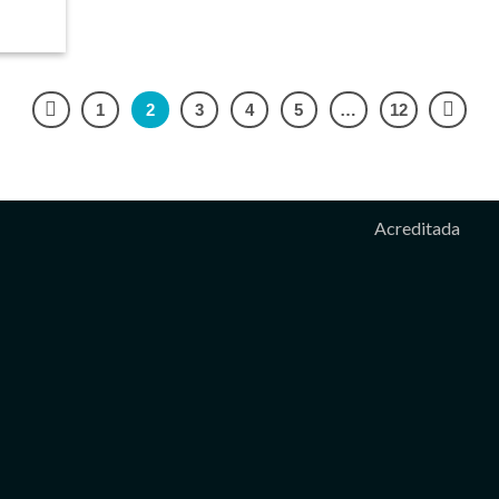
1
2
3
4
5
…
12
Acreditada