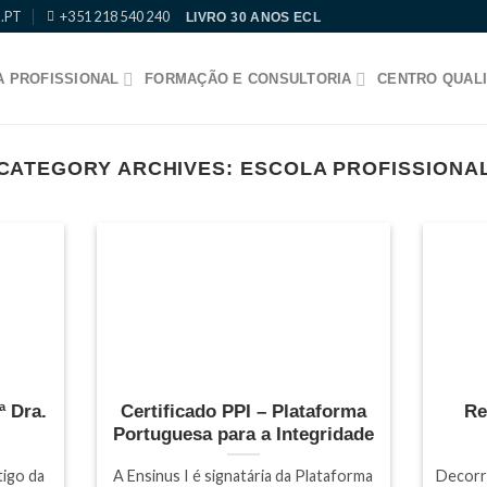
.PT
+351 218 540 240
LIVRO 30 ANOS ECL
 PROFISSIONAL
FORMAÇÃO E CONSULTORIA
CENTRO QUALI
CATEGORY ARCHIVES:
ESCOLA PROFISSIONA
ª Dra.
Certificado PPI – Plataforma
Re
Portuguesa para a Integridade
tigo da
A Ensinus I é signatária da Plataforma
Decorr