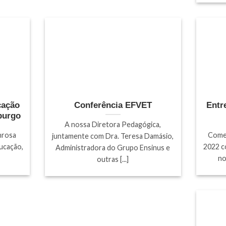
cação
Conferência EFVET
Entr
burgo
A nossa Diretora Pedagógica,
nrosa
Começ
juntamente com Dra. Teresa Damásio,
ducação,
2022 c
Administradora do Grupo Ensinus e
no
outras [...]