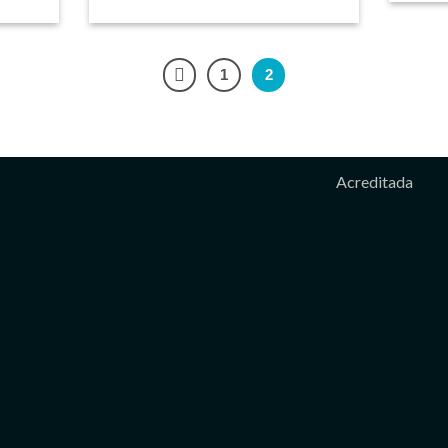
1
2
Acreditada