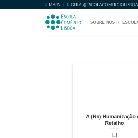
Skip
MAPA
GERAL@ESCOLACOMERCIOLISBOA
to
content
SOBRE NÓS
ESCOLA
A (Re) Humanização 
Retalho
[...]