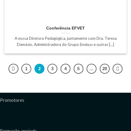
Conferência EFVET
A nossa Diretora Pedagógica, juntamente com Dra. Teresa
Damásio, Administradora do Grupo Ensinus e outras [...]
1
2
3
4
5
…
20
Promotores
Formação apoiada