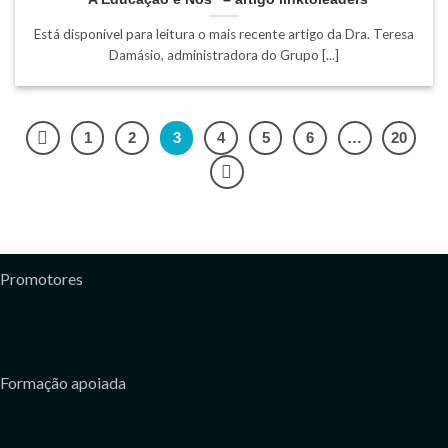
Está disponível para leitura o mais recente artigo da Dra. Teresa
Damásio, administradora do Grupo [...]
1
2
3
4
5
6
…
20
Promotores
Formação apoiada