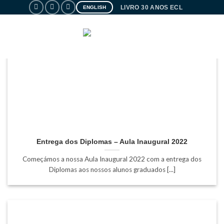
Skip
LIVRO 30 ANOS ECL
ENGLISH
to
content
PORTAL
Entrega dos Diplomas – Aula Inaugural 2022
Começámos a nossa Aula Inaugural 2022 com a entrega dos
Diplomas aos nossos alunos graduados [...]