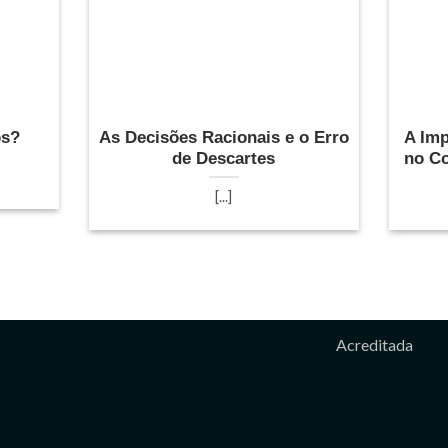
os?
As Decisões Racionais e o Erro
A Imp
de Descartes
no C
[...]
Acreditada