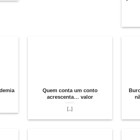
ndemia
Quem conta um conto
Buro
acrescenta… valor
nã
[...]