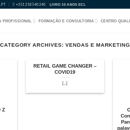
.PT
+351 218 540 240
LIVRO 30 ANOS ECL
 PROFISSIONAL
FORMAÇÃO E CONSULTORIA
CENTRO QUALI
CATEGORY ARCHIVES:
VENDAS E MARKETIN
RETAIL GAME CHANGER –
COVID19
[...]
 Z
O
Con
Pan
palav