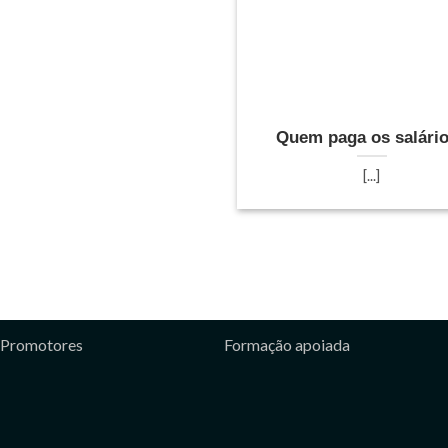
Quem paga os salári
[...]
Promotores
Formação apoiada