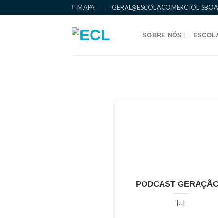
Skip
MAPA
GERAL@ESCOLACOMERCIOLISBOA
to
content
SOBRE NÓS
ESCOLA
PODCAST GERAÇÃO
[...]