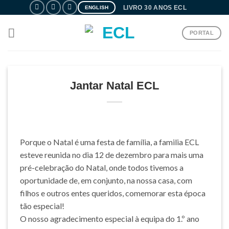
Skip
LIVRO 30 ANOS ECL
ENGLISH
to
content
PORTAL
Jantar Natal ECL
Porque o Natal é uma festa de família, a familia ECL
esteve reunida no dia 12 de dezembro para mais uma
pré-celebração do Natal, onde todos tivemos a
oportunidade de, em conjunto, na nossa casa, com
filhos e outros entes queridos, comemorar esta época
tão especial!
O nosso agradecimento especial à equipa do 1.º ano