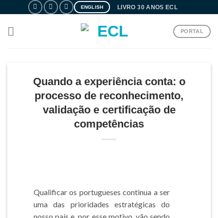
Skip
LIVRO 30 ANOS ECL
ENGLISH
to
content
PORTAL
Quando a experiência conta: o
processo de reconhecimento,
validação e certificação de
competências
Qualificar os portugueses continua a ser
uma das prioridades estratégicas do
nosso país e, por esse motivo, vão sendo