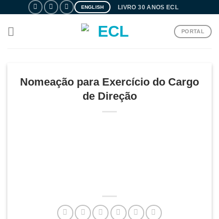
Skip
LIVRO 30 ANOS ECL
ENGLISH
to
content
PORTAL
Nomeação para Exercício do Cargo
de Direção