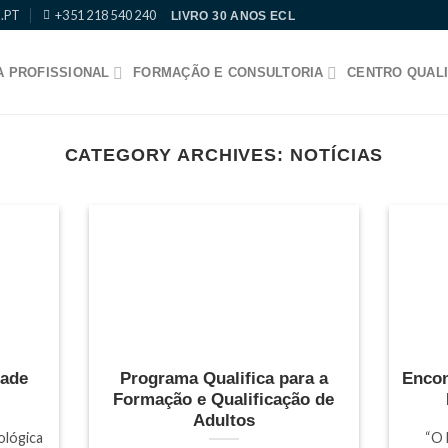
.PT
+351 218 540 240
LIVRO 30 ANOS ECL
 PROFISSIONAL
FORMAÇÃO E CONSULTORIA
CENTRO QUALI
CATEGORY ARCHIVES:
NOTÍCIAS
dade
Programa Qualifica para a
Encon
l
Formação e Qualificação de
Adultos
ológica
“O 