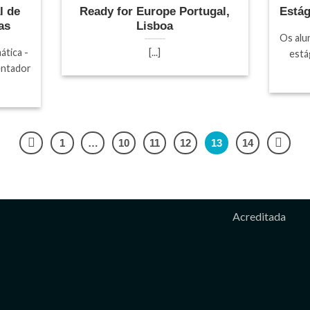
l de
Ready for Europe Portugal,
Está
as
Lisboa
Os alu
ática -
[...]
está
entador
1
…
10
11
12
13
14
Acreditada