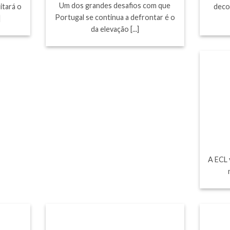
Um dos grandes desafios com que
itará o
deco
Portugal se continua a defrontar é o
]
da elevação [...]
A ECL 