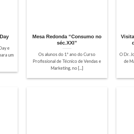
 Day
Mesa Redonda “Consumo no
Visit
séc.XXI”
Day e
Os alunos do 1º ano do Curso
O Dr. J
 para um
Profissional de Técnico de Vendas e
de M
Marketing, no [...]