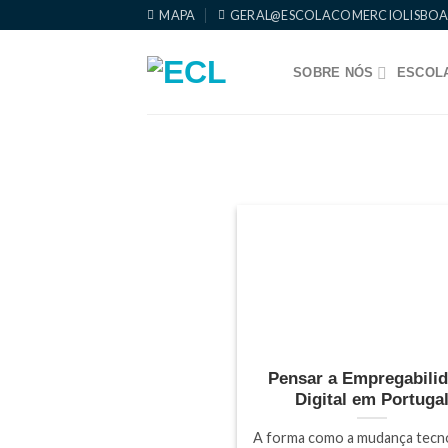
Skip
MAPA
GERAL@ESCOLACOMERCIOLISBOA
to
content
SOBRE NÓS
ESCOLA
Pensar a Empregabili
Digital em Portuga
A forma como a mudança tecn