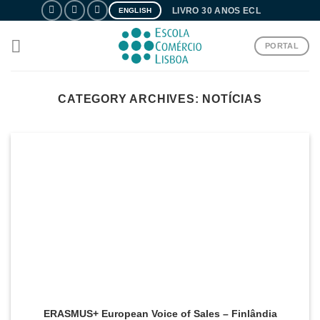
Skip
LIVRO 30 ANOS ECL
ENGLISH
to
content
PORTAL
CATEGORY ARCHIVES:
NOTÍCIAS
ERASMUS+ European Voice of Sales – Finlândia