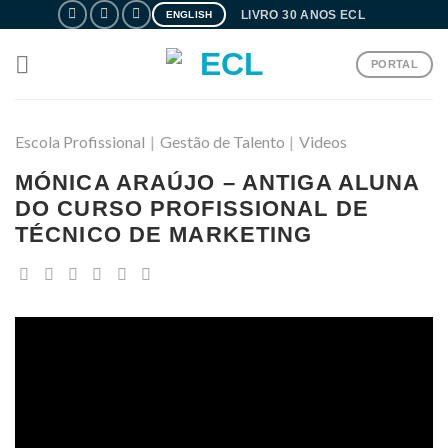
Skip
LIVRO 30 ANOS ECL
ENGLISH
to
content
PORTAL
Escola Profissional
|
Gestão de Talento
|
Videos
MÓNICA ARAÚJO – ANTIGA ALUNA
DO CURSO PROFISSIONAL DE
TÉCNICO DE MARKETING