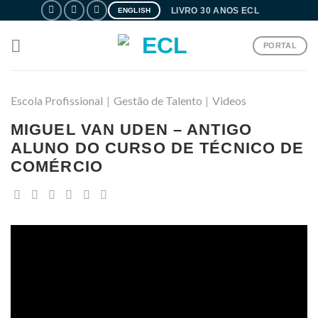
Skip
LIVRO 30 ANOS ECL
ENGLISH
to
content
PORTAL
Escola Profissional
|
Gestão de Talento
|
Videos
MIGUEL VAN UDEN – ANTIGO
ALUNO DO CURSO DE TÉCNICO DE
COMÉRCIO